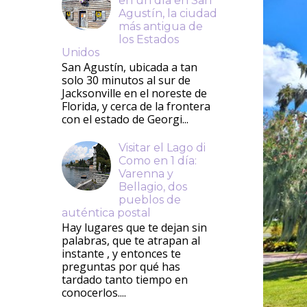
en un día en San
Agustín, la ciudad
más antigua de
los Estados
Unidos
San Agustín, ubicada a tan
solo 30 minutos al sur de
Jacksonville en el noreste de
Florida, y cerca de la frontera
con el estado de Georgi...
Visitar el Lago di
Como en 1 día:
Varenna y
Bellagio, dos
pueblos de
auténtica postal
Hay lugares que te dejan sin
palabras, que te atrapan al
instante , y entonces te
preguntas por qué has
tardado tanto tiempo en
conocerlos....