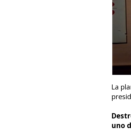
La pl
presi
Destr
uno d