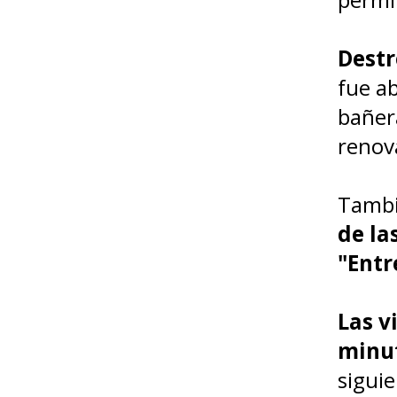
Destr
fue a
bañer
renov
Tambi
de la
"Entr
Las v
minu
siguie