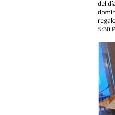
del dí
doming
regalo
5:30 