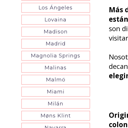
Los Ángeles
Más d
están
Lovaina
son di
Madison
visitar
Madrid
Nosotr
Magnolia Springs
decan
Malinas
elegi
Malmö
Miami
Milán
Origi
Møns Klint
colon
Navarra