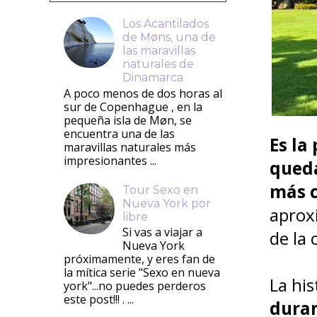
Los Acantilados
de Møns, una de
las maravillas
naturales de
Dinamarca
A poco menos de dos horas al
sur de Copenhague , en la
pequeña isla de Møn, se
encuentra una de las
Es la
maravillas naturales más
impresionantes ...
queda
más 
Tour Sexo en
Nueva York por
aprox
libre
Si vas a viajar a
de la 
Nueva York
próximamente, y eres fan de
la mítica serie "Sexo en nueva
La his
york"...no puedes perderos
este post!!! . ...
duran