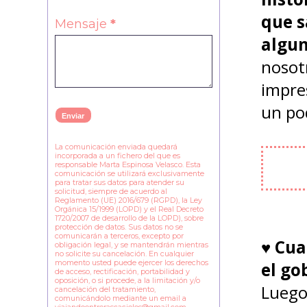
que s
Mensaje
*
algun
nosotr
impre
un po
La comunicación enviada quedará
incorporada a un fichero del que es
responsable Marta Espinosa Velasco. Esta
comunicación se utilizará exclusivamente
para tratar sus datos para atender su
solicitud, siempre de acuerdo al
Reglamento (UE) 2016/679 (RGPD), la Ley
Orgánica 15/1999 (LOPD) y el Real Decreto
1720/2007 de desarrollo de la LOPD), sobre
protección de datos. Sus datos no se
comunicarán a terceros, excepto por
♥
Cua
obligación legal, y se mantendrán mientras
no solicite su cancelación. En cualquier
el go
momento usted puede ejercer los derechos
de acceso, rectificación, portabilidad y
oposición, o si procede, a la limitación y/o
Luego,
cancelación del tratamiento,
comunicándolo mediante un email a