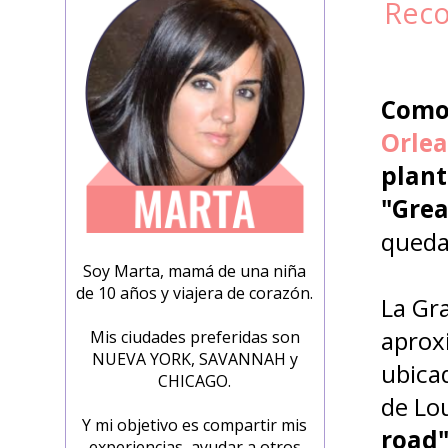
Reco
Como 
Orle
plant
"Grea
queda
Soy Marta, mamá de una niña
de 10 años y viajera de corazón.
La Gra
aprox
Mis ciudades preferidas son
NUEVA YORK, SAVANNAH y
ubicad
CHICAGO.
de Lo
Y mi objetivo es compartir mis
road"
experiencias, ayudar a otros