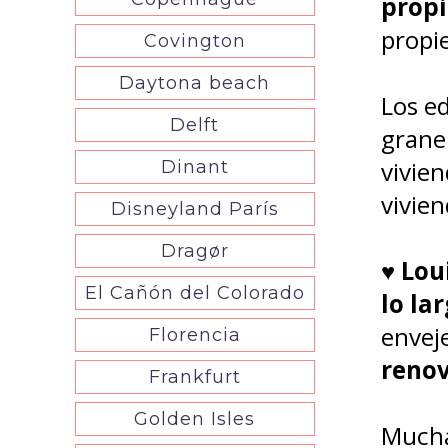
propi
propie
Covington
Daytona beach
Los ed
Delft
graner
vivien
Dinant
vivie
Disneyland París
Dragør
♥
Lou
El Cañón del Colorado
lo la
envej
Florencia
renov
Frankfurt
Golden Isles
Muchas