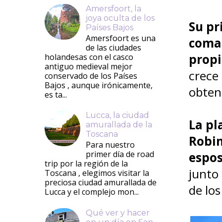
Amersfoort, la
joya oculta de los
Su pr
Países Bajos
Amersfoort es una
coman
de las ciudades
propi
holandesas con el casco
antiguo medieval mejor
crece
conservado de los Países
Bajos , aunque irónicamente,
obten
es ta...
Lucca, la ciudad
La pl
amurallada de la
Toscana
Robin
Para nuestro
primer día de road
espos
trip por la región de la
junto
Toscana , elegimos visitar la
preciosa ciudad amurallada de
de lo
Lucca y el complejo mon...
Qué ver y hacer