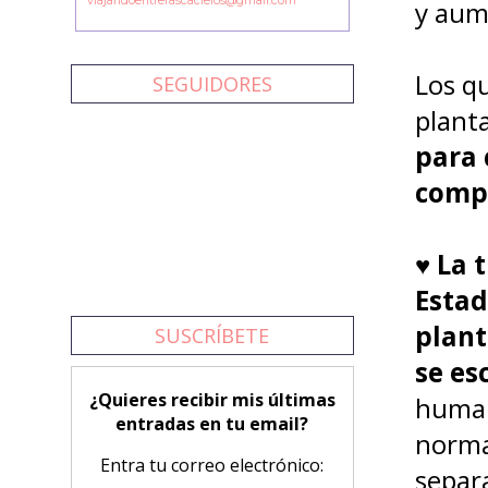
viajandoentrerascacielos@gmail.com
y aum
Los qu
SEGUIDORES
plant
para 
compr
♥
La t
Estad
plant
SUSCRÍBETE
se es
¿Quieres recibir mis últimas
human
entradas en tu email?
norma
Entra tu correo electrónico:
separa