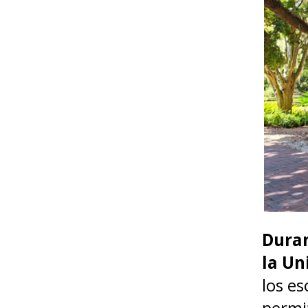
Duran
la Un
los es
permit