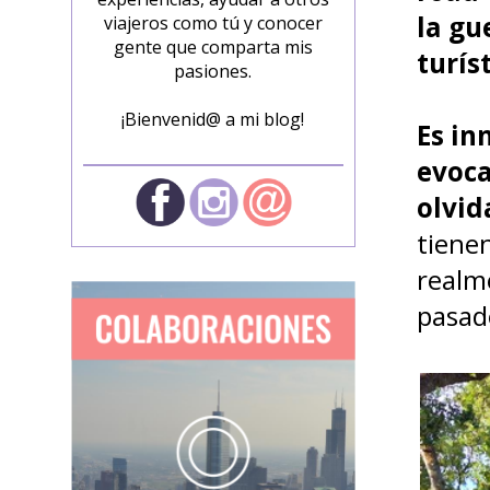
la gu
viajeros como tú y conocer
gente que comparta mis
turíst
pasiones.
¡Bienvenid@ a mi blog!
Es in
evoca
olvid
tiene
realm
pasad