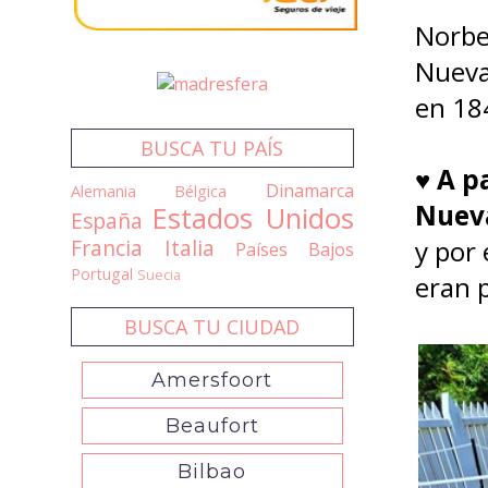
Norber
Nueva 
en 18
BUSCA TU PAÍS
♥
A p
Dinamarca
Alemania
Bélgica
Nueva
Estados Unidos
España
y por
Francia
Italia
Países Bajos
Portugal
Suecia
eran 
BUSCA TU CIUDAD
Amersfoort
Beaufort
Bilbao