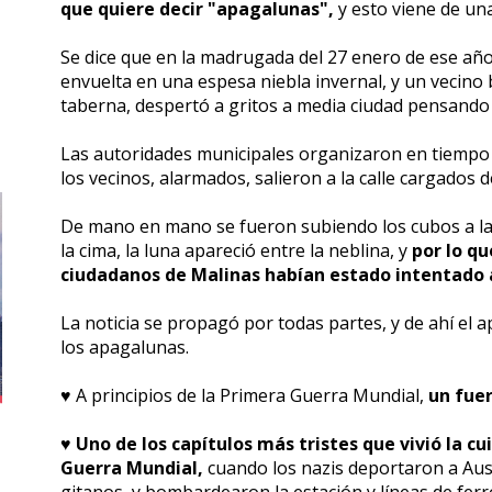
que quiere decir "apagalunas",
y esto viene de un
Se dice que en la madrugada del 27 enero de ese año
envuelta en una espesa niebla invernal, y un vecino
taberna, despertó a gritos a media ciudad pensando 
Las autoridades municipales organizaron en tiempo r
los vecinos, alarmados, salieron a la calle cargados 
De mano en mano se fueron subiendo los cubos a la 
la cima, la luna apareció entre la neblina, y
por lo qu
ciudadanos de Malinas habían estado intentado 
La noticia se propagó por todas partes, y de ahí el 
los apagalunas.
♥️ A principios de la Primera Guerra Mundial,
un fue
♥️
Uno de los capítulos más tristes que vivió la c
Guerra Mundial,
cuando los nazis deportaron a Ausc
gitanos, y bombardearon la estación y líneas de ferr