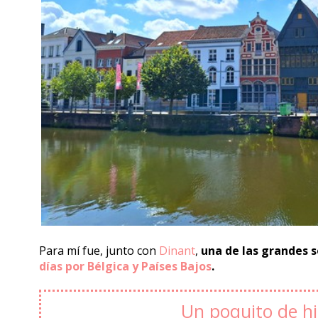
Para mí fue, junto con
Dinant
,
una de las grandes 
días por Bélgica y Países Bajos
.
Un poquito de hi