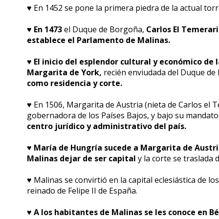
♥️ En 1452 se pone la primera piedra de la actual to
♥️
En 1473
el Duque de Borgoña,
Carlos El Temerario
establece el Parlamento de Malinas.
♥️
El inicio del esplendor cultural y económico de
Margarita de York,
recién enviudada del Duque de 
como residencia y corte.
♥️ En 1506, Margarita de Austria (nieta de Carlos el 
gobernadora de los Países Bajos, y bajo su mandato
centro jurídico y administrativo del país.
♥️
María de Hungría sucede a Margarita de Austria
Malinas dejar de ser capital
y la corte se traslada 
♥️ Malinas se convirtió en la capital eclesiástica de lo
reinado de Felipe II de España.
♥️
A los habitantes de Malinas se les conoce en B