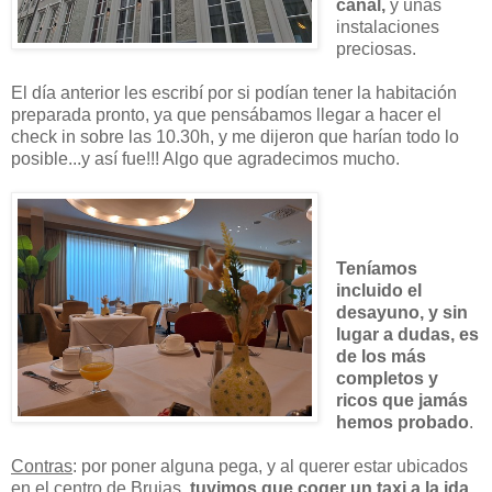
canal,
y unas
instalaciones
preciosas.
El día anterior les escribí por si podían tener la habitación
preparada pronto, ya que pensábamos llegar a hacer el
check in sobre las 10.30h, y me dijeron que harían todo lo
posible...y así fue!!! Algo que agradecimos mucho.
Teníamos
incluido el
desayuno, y sin
lugar a dudas, es
de los más
completos y
ricos que jamás
hemos probado
.
Contras
: por poner alguna pega, y al querer estar ubicados
en el centro de Brujas,
tuvimos que coger un taxi a la ida