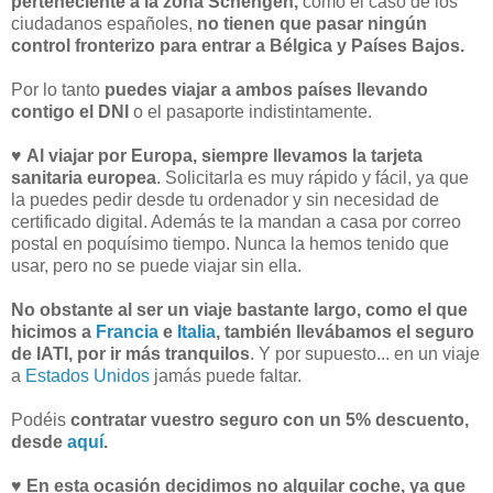
perteneciente a la zona Schengen,
como el caso de los
ciudadanos españoles,
no tienen que pasar ningún
control fronterizo para entrar a Bélgica y Países Bajos.
Por lo tanto
puedes viajar a ambos países llevando
contigo el DNI
o el pasaporte indistintamente.
♥
Al viajar por Europa, siempre llevamos la tarjeta
sanitaria europea
. Solicitarla es muy rápido y fácil, ya que
la puedes pedir desde tu ordenador y sin necesidad de
certificado digital. Además te la mandan a casa por correo
postal en poquísimo tiempo. Nunca la hemos tenido que
usar, pero no se puede viajar sin ella.
No obstante al ser un viaje bastante largo, como el que
hicimos a
Francia
e
Italia
, también llevábamos el seguro
de IATI, por ir más tranquilos
. Y por supuesto... en un viaje
a
Estados Unidos
jamás puede faltar.
Podéis
contratar vuestro seguro con un 5% descuento,
desde
aquí
.
♥
En esta ocasión decidimos no alquilar coche, ya que