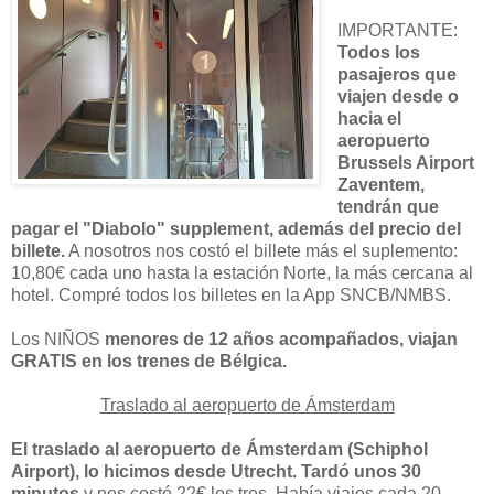
IMPORTANTE:
Todos los
pasajeros que
viajen desde o
hacia el
aeropuerto
Brussels Airport
Zaventem,
tendrán que
pagar el "Diabolo" supplement, además del precio del
billete.
A nosotros nos costó el billete más el suplemento:
10,80€ cada uno hasta la estación Norte, la más cercana al
hotel. Compré todos los billetes en la App SNCB/NMBS.
Los NIÑOS
menores de 12 años acompañados, viajan
GRATIS en los trenes de Bélgica.
Traslado al aeropuerto de Ámsterdam
El traslado al aeropuerto de Ámsterdam (Schiphol
Airport), lo hicimos desde Utrecht. Tardó unos 30
minutos
y nos costó 22€ los tres. Había viajes cada 20