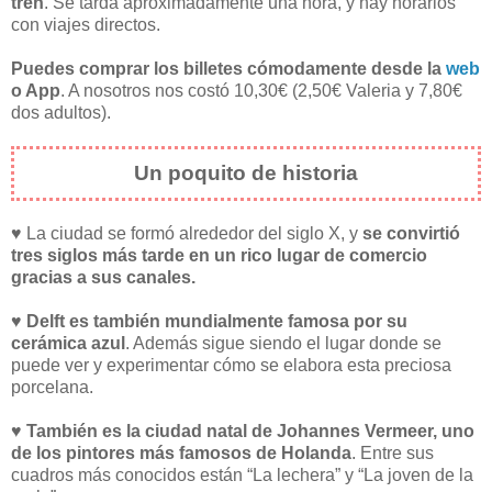
tren
. Se tarda aproximadamente una hora, y hay horarios
con viajes directos.
Puedes comprar los billetes cómodamente desde la
web
o App
. A nosotros nos costó 10,30€ (2,50€ Valeria y 7,80€
dos adultos).
Un poquito de historia
♥️ La ciudad se formó alrededor del siglo X, y
se convirtió
tres siglos más tarde en un rico lugar de comercio
gracias a sus canales.
♥️
Delft es también mundialmente famosa por su
cerámica azul
. Además sigue siendo el lugar donde se
puede ver y experimentar cómo se elabora esta preciosa
porcelana.
♥️
También es la ciudad natal de Johannes Vermeer, uno
de los pintores más famosos de Holanda
. Entre sus
cuadros más conocidos están “La lechera” y “La joven de la